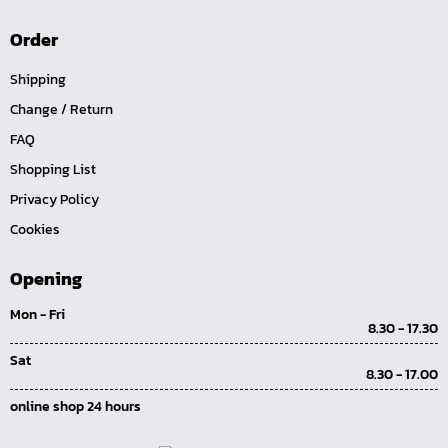
คีมปากนกแก้ว,​คีมตัดตะปู
Order
คีมปากแหลม
Shipping
คีมปากเฉียง
Change / Return
คีมคอม้า
FAQ
คีมปากจิ้งจก
Shopping List
บ๊อกซ์เดือยโผล่ Z-Series หกเหลี่ยม,ท๊อกซ์ ขนาด 1/4",
Privacy Policy
3/8", 1/2"
Cookies
ด้ามฟรี, ด้ามบ๊อกซ์ Z-Series ขนาด 1/4", 3/8", 1/2"
ลูกบ๊อกซ์ สั้น, ยาว Koken Z-Series ขนาด 1/4", 3/8", 1/2"
Opening
ข้อต่อ Z-Series ขนาด 1/4", 3/8", 1/2"
Mon - Fri
8.30 - 17.30
ซ็อกเก็ต Z-Series
Sat
ลูกบ๊อกซ์ การบิน
8.30 - 17.00
ไขควงตอก
online shop 24 hours
ไขควง Koken