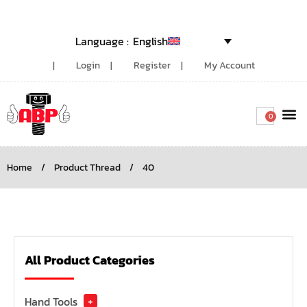
English
Login
Register
My Account
0
Around the
Home
/
Product Thread
/
40
All Product Categories
Hand Tools
+