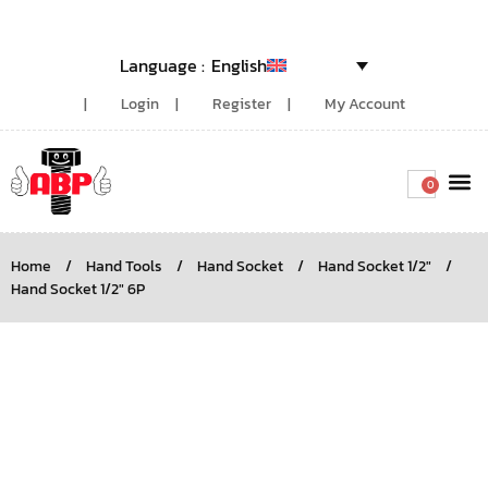
English
Login
Register
My Account
0
Around the
Home
/
Hand Tools
/
Hand Socket
/
Hand Socket 1/2"
/
Hand Socket 1/2″ 6P