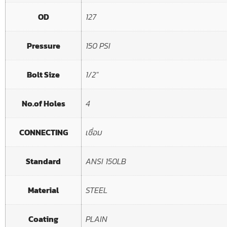
OD
127
Pressure
150 PSI
Bolt Size
1/2"
No.of Holes
4
CONNECTING
เชื่อม
Standard
ANSI 150LB
Material
STEEL
Coating
PLAIN