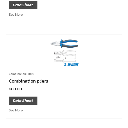
กล่องเครื่องมือ
Data Sheet
ประแจ-แหวน-ปากตาย
See More
ไขควง
ข้อต่อทองเหลือง,copperลม
เครื่องยิงรีเวทนัท
กระบอกอัดจารบี
ประแจแหวน,ปากตาย
ประแจหกเหลี่ยม
Combination Pliers
แปรงทาสี
Combination pliers
ต๊าป แอ๊ปโก้ ABPCO
680.00
ลูกบ๊อกซ์ การบิน AeroSpace Standard AS954E สั้น ยาว
Data Sheet
บ๊อกข้ออ่อน 1/4"
See More
ไขควงตอก
ไขควงข้อต่อ