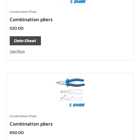
ข้อเพิ่ม, ข้อลด
Combination Pliers
ข้อต่อ
Combination pliers
ด้ามขันบ๊อกซ์, ด้ามเลื่อน, ด้ามขันตัวแอล, ด้ามควง
520.00
ด้ามฟรี
Data Sheet
บ๊อกซ์เดือยโผล่
See More
ประแจตะขอ
ประแจ L หกเหลี่ยม,ท๊อกซ์,หัวบ๊อกซ์
เหล็กส่ง, เหล็กสกัด, เหล็กตอก
ค้อน
คีม
เครื่องมืองานไฟฟ้าแรงสูง
เครื่องมือก่อสร้าง
Combination Pliers
Combination pliers
ลูกบ๊อกซ์ลม
650.00
ลูกบ๊อกซ์