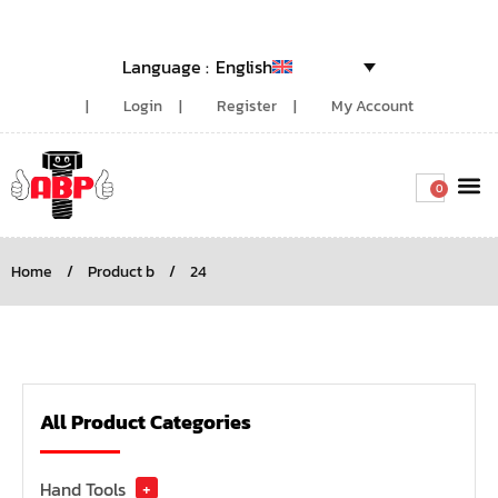
English
Login
Register
My Account
0
Around the
Home
/
Product b
/
24
All Product Categories
Hand Tools
+