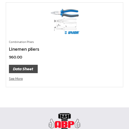
ไขควงท๊อกซ์,ไขควงท๊อกซ์มีรู
ไขควงหัวบ๊อกซ์
ไขควงสลับ
ไขควงแบน
ไขควงแฉก Pozi
Combination Pliers
ไขควงแฉก
Linemen pliers
ข้อลด
960.00
ข้อเพิ่ม
Data Sheet
หัวขัน
See More
ข้อต่อฟรี
ข้ออ่อน
ข้อต่อ หักมุม
ข้อต่อ
ด้ามควง